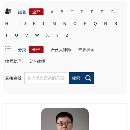
姓名
全部
A
B
C
D
E
F
G
H
I
J
K
L
M
N
O
P
Q
R
S
T
U
V
W
X
Y
Z
分类
全部
合伙人律师
专职律师
律师助理
实习律师
直接查找
搜索